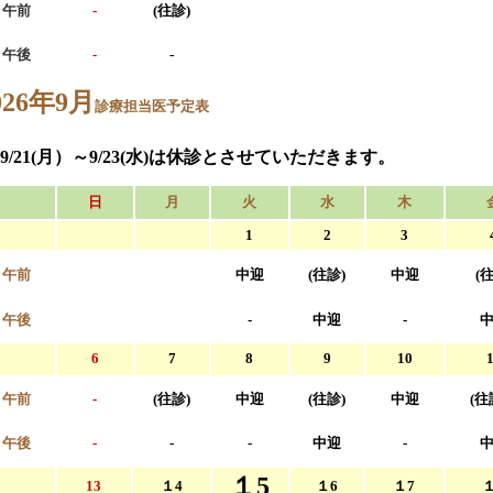
午前
-
(往診)
午後
-
-
026年9月
診療担当医予定表
9/21(月）～9/23(水)は休診とさせていただきます。
日
月
火
水
木
1
2
3
午前
中迎
(往診)
中迎
(
午後
-
中迎
-
6
7
8
9
10
午前
-
(往診)
中迎
(往診)
中迎
(
午後
-
-
-
中迎
-
１5
13
１4
１6
１7
１