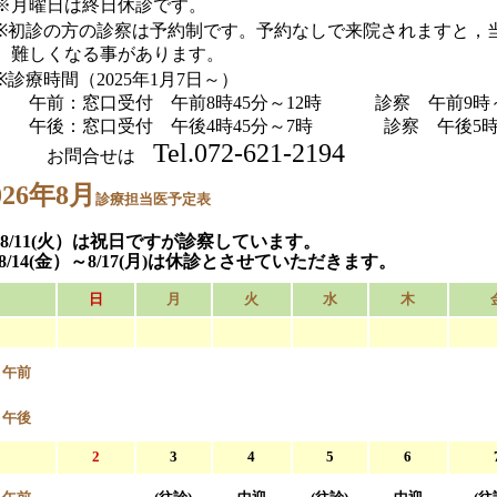
※
月曜日は終日休診です。
※
初診の方の診察は予約制です。
予約なしで来院されますと，
しくなる事があります。
診療時間（2025年1月7日～）
前：窓口受付 午前8時45分～12時 診察 午前9時
後：窓口受付 午後4時45分～7時 診察 午後5時
Tel.072-621-2194
お問合せは
026年8月
診療担当医予定表
8/11(火）は祝日ですが診察しています。
8/14(金）～8/17(月)は休診とさせていただきます。
日
月
火
水
木
午前
午後
2
3
4
5
6