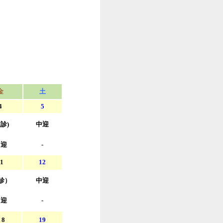
金
土
4
5
往診)
中迎
中迎
-
11
12
往診）
中迎
中迎
-
8
19