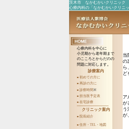
茨木市 なかむかいクリニック
心療内科の「なかむかいクリニッ
心療内科を中心に
小児期から老年期まで
当
のこころとからだのの
の
。
問題に対応します
ら
診療案内
ど
初めての方に
■
再診の方に
■
※
診察時間
■
担当医予定表
■
ア
在宅診療
■
が
う
クリニック案内
が
院長紹介
■
住所・TEL・地図
■