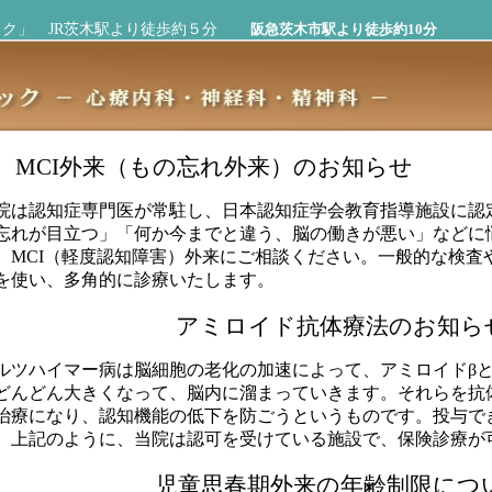
ク」 JR茨木駅より徒歩約５分
阪急茨木市駅より徒歩約10分
MCI外来（もの忘れ外来）のお知らせ
院は認知症専門医が常駐し、日本認知症学会教育指導施設に認
忘れが目立つ」「何か今までと違う、脳の働きが悪い」などに
、
MCI
（軽度認知障害）外来にご相談ください。一般的な検査
を使い、多角的に診療いたします。
アミロイド抗体療法のお知ら
ルツハイマー病は脳細胞の老化の加速によって、アミロイドβ
どんどん大きくなって、脳内に溜まっていきます。それらを抗
治療になり、認知機能の低下を防ごうというものです。投与で
、上記のように、当院は認可を受けている施設で、保険診療が
児童思春期外来の年齢制限につ