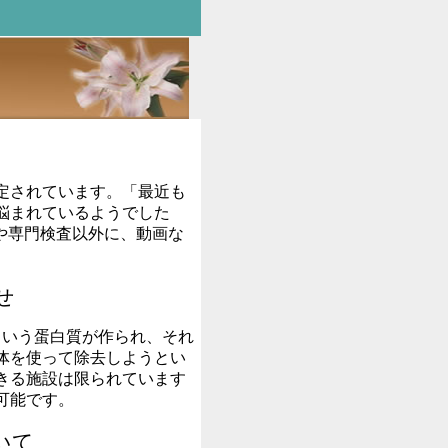
定されています。「最近も
悩まれているようでした
や専門検査以外に、動画な
せ
という蛋白
質が
作られ、それ
体を使って除去しようとい
きる施設は限られています
可能です。
いて