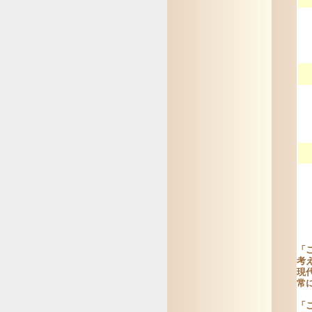
「
考
現
常
「