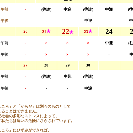
午前
-
(往診)
中迎
(往診)
中迎
(往
午後
-
-
-
中迎
-
中
22
24
★
★
20
21
23
★
×
×
×
午前
-
中迎
(
×
×
×
午後
-
-
27
28
29
30
午前
-
(往診)
中迎
(往診)
午後
-
-
-
中迎
こころ」と「からだ」は別々のものとして
えることはできません。
代社会の多彩なストレスによって、
に私たちは病いの危険にさらされています。
こころ」にひずみができれば、