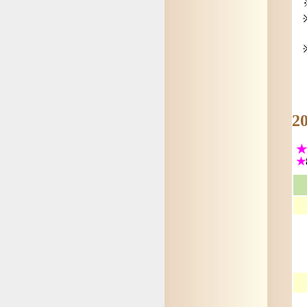
難
※
午
午
2
★
★