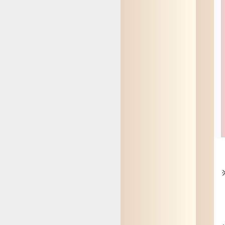
※
従
(