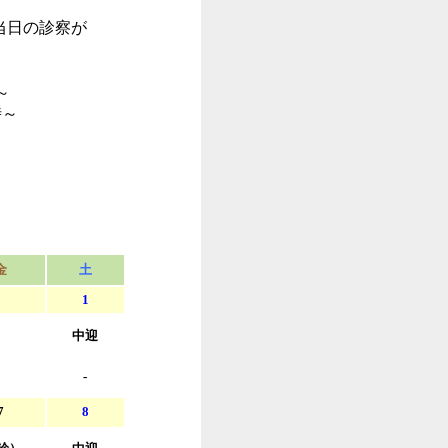
当日の診察が
～
～
金
土
1
中迎
-
7
8